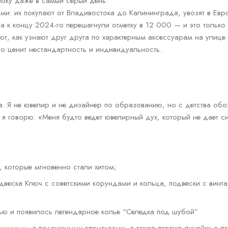
ыбку даже в самый серый день.
ми: их покупают от Владивостока до Калининграда, увозят в Ев
а к концу 2024-го перешагнули отметку в 12 000 — и это только
т, как узнают друг друга по характерным аксессуарам на улице 
то ценит нестандартность и индивидуальность.
а. Я не ювелир и не дизайнер по образованию, но с детства обо
 я говорю: «Меня будто ведет ювелирный дух, который не дает с
, которые мгновенно стали хитом;
одвеска Ключ с советскими корундами и кольца, подвески с вин
ью и появилось легендарное колье “Селедка под шубой”