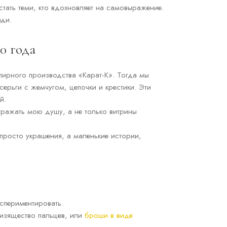
тать теми, кто вдохновляет на самовыражение.
еди.
00 года
елирного производства «Карат-К». Тогда мы
ерьги с жемчугом, цепочки и крестики. Эти
ий.
отражать мою душу, а не только витрины
просто украшения, а маленькие истории,
кспериментировать.
 изящество пальцев, или
броши в виде