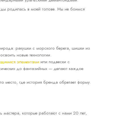
легендарными уральскими демантоидами.
жды родилась в моей голове. Мы не боимся
природа: ракушки с морского берега, шишки из
 освоить новые технологии.
ущимися элементами
или подвески с
ссических до фантазийных — делают каждое
то место, где история бренда обретает форму.
ь мастера, которые работают с нами 20 лет,