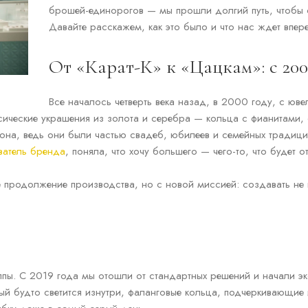
брошей-единорогов — мы прошли долгий путь, чтобы с
Давайте расскажем, как это было и что нас ждет впер
От «Карат-К» к «Цацкам»: с 20
Все началось четверть века назад, в 2000 году, с юв
сические украшения из золота и серебра — кольца с фианитами, с
иона, ведь они были частью свадеб, юбилеев и семейных традиц
ватель бренда
, поняла, что хочу большего — чего-то, что будет 
 продолжение производства, но с новой миссией: создавать не 
толпы. С 2019 года мы отошли от стандартных решений и начали э
рый будто светится изнутри, фаланговые кольца, подчеркивающие