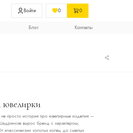
Войти
0
0
Блог
Контакты
й ювелирки
 не просто история про ювелирные изделия —
в Шадринске вырос бренд с характером,
От классических золотых колец до смелых