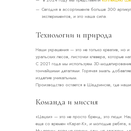
в 2024 году мы представили
коллекцию Ше
Сегодня в ассортименте больше 300 артику
экспериментов, и это наша сила.
Технологии и природа
Наши украшения — это не только креатив, но и
уральских лесов, листочки клевера, которые н
С 2021 года мы используем 3D-моделировани
тончайшими деталями. Горячая эмаль добавляе
изделие уникальным.
Производство остается в Шадринске, где наши
Команда и миссия
«Цацки» — это не просто бренд, это люди. Наш
еще со времен «Карат-К», и молодые ребята, 
Мы верим: если не горишь сам, не зажжешь др