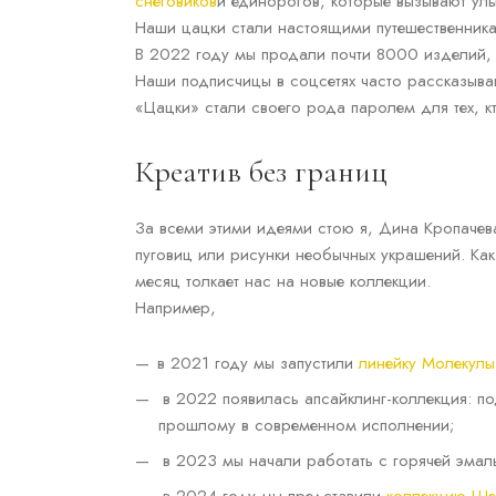
снеговиков
и единорогов, которые вызывают ул
Наши цацки стали настоящими путешественника
В 2022 году мы продали почти 8000 изделий, 
Наши подписчицы в соцсетях часто рассказываю
«Цацки» стали своего рода паролем для тех, к
Креатив без границ
За всеми этими идеями стою я, Дина Кропачев
пуговиц или рисунки необычных украшений. Как
месяц толкает нас на новые коллекции.
Например,
в 2021 году мы запустили
линейку Молекулы
в 2022 появилась апсайклинг-коллекция: п
прошлому в современном исполнении;
в 2023 мы начали работать с горячей эмал