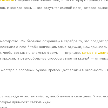
стеренки
с подвижными элементами, а также первую линейку с 
лов, и каждая вещь — это результат смелой идеи, которая одна
 мастерство. Мы бережно сохраняем в серебре то, что создает 
апоминают о лете. Чтобы воплощать такие задумки, нам пришлось
е, чтобы создавать сложные формы — например,
кольца с движ
т яркости, а разнообразные способы закрепки камней — от кла
 мастера с золотыми руками превращают эскизы в реальность. Э
а команда — это энтузиасты, влюбленные в свое дело. У нас ест
которые привносят свежие идеи.
угих.