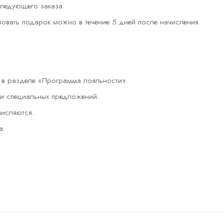
ледующего заказа.
вать подарок можно в течение 5 дней после начисления.
е в разделе «Программа лояльности».
 и специальных предложений.
числяются.
а.