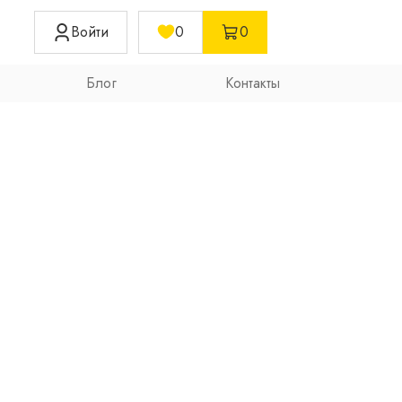
Войти
0
0
Блог
Контакты