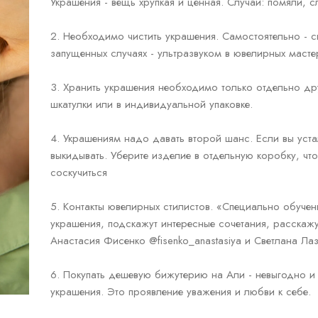
Украшения - вещь хрупкая и ценная. Случаи: помяли, сл
⠀
2. Необходимо чистить украшения. Самостоятельно - 
запущенных случаях - ультразвуком в ювелирных масте
⠀
3. Хранить украшения необходимо только отдельно дру
шкатулки или в индивидуальной упаковке.
⠀
4. Украшениям надо давать второй шанс. Если вы устал
выкидывать. Уберите изделие в отдельную коробку, чт
соскучиться
⠀
5. Контакты ювелирных стилистов. «Специально обучен
украшения, подскажут интересные сочетания, расскажут
Анастасия Фисенко @fisenko_anastasiya и Светлана Лаз
6. Покупать дешевую бижутерию на Али - невыгодно и 
украшения. Это проявление уважения и любви к себе.
⠀