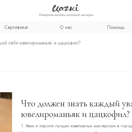
Интернет-магазин нескучной ювелирки
Сертификат
О нас
Помощь
щий себя ювелироманьяк и цацкофил?
Что должен знать каждый у
ювелироманьяк и цацкофил?
1. Явки и пароли лучших ювелирных мастерских в горо