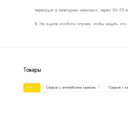
переходят в категорию «винтаж», через 50-70 в
⠀
8. Не ждите особого случая, чтобы надеть «то
Товары
Все
1
Серьги с английским замком
1
Серьги с 