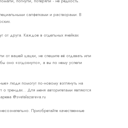
омали, погнули, потеряли - не редкость.
специальными салфетками и растворами. В
рских.
г от друга. Каждое в отдельных ячейках
и от вашей цацки, не спешите её отдавать или
обы оно «отдохнуло», а вы по нему успели
ные» люди помогут по-новому взглянуть на
 о трендах... Для меня авторитетами являются
арева @svetalazareva.ru
несознательно. Приобретайте качественные