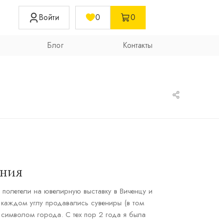
Войти
0
0
Блог
Контакты
ения
 полетели на ювелирную выставку в Виченцу и
 каждом углу продавались сувениры (в том
я символом города. С тех пор 2 года я была