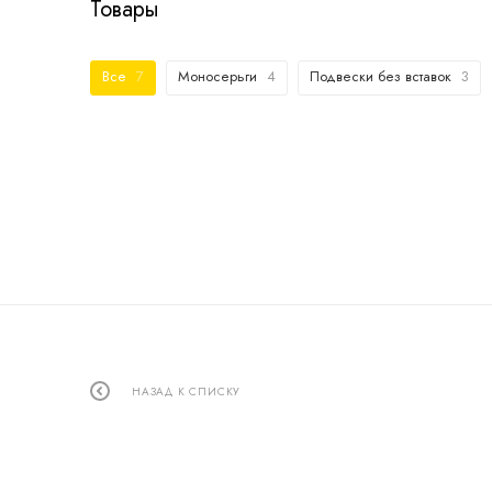
Товары
Все
7
Моносерьги
4
Подвески без вставок
3
НАЗАД К СПИСКУ