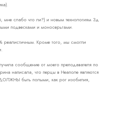
ка).
ё, мне слабо что ли?) и новым технологиям 3д
ными подвесками и моносерьгами.
% реалистичным. Кроме того, мы смогли
и.
получила сообщение от моего преподавателя по
рина написала, что перцы в Неаполе являются
 ДОЛЖНЫ быть полыми, как рог изобилия,