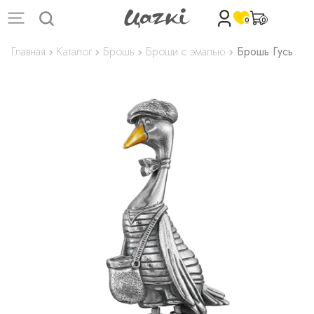
0
0
Главная
Каталог
Брошь
Броши с эмалью
Брошь Гусь