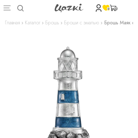
0
0
Главная
Каталог
Брошь
Броши с эмалью
Брошь Маяк с 