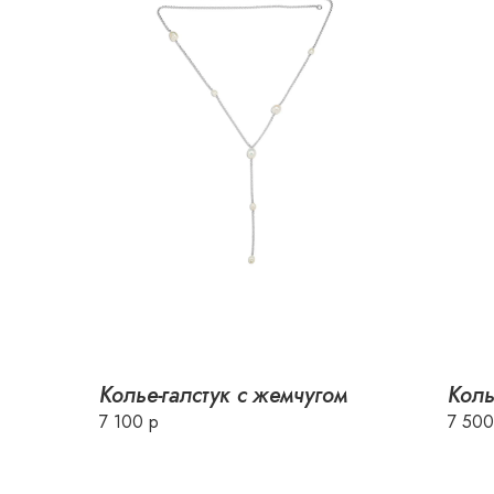
Колье-галстук с жемчугом
Коль
7 100 р
7 500