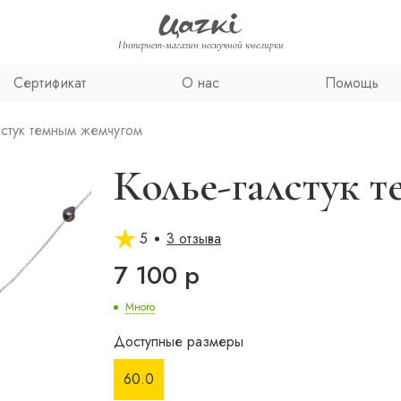
Интернет-магазин нескучной ювелирки
Сертификат
О нас
Помощь
лстук темным жемчугом
Колье-галстук 
5
3 отзыва
7 100 р
Много
Доступные размеры
60.0