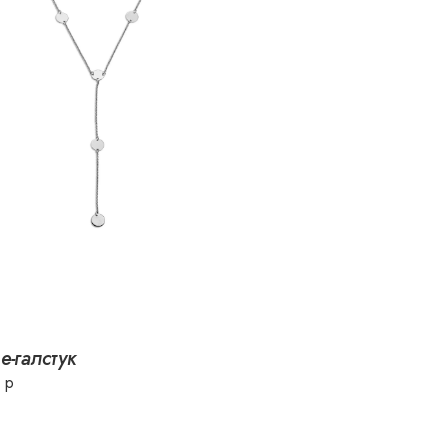
е-галстук
 р