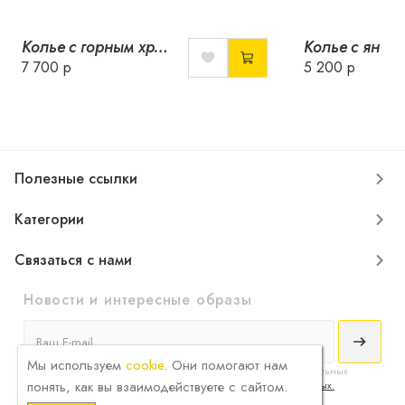
Колье с горным хрусталем и жемчугом
7 700 р
5 200 р
Полезные ссылки
Категории
Связаться с нами
Новости и интересные образы
Мы используем
cookie
. Они помогают нам
Я принимаю
условия соглашения
сбора и обработки конфиденциальных
понять, как вы взаимодействуете с сайтом.
данных и ознакомлен с
политикой обработки персональных данных.