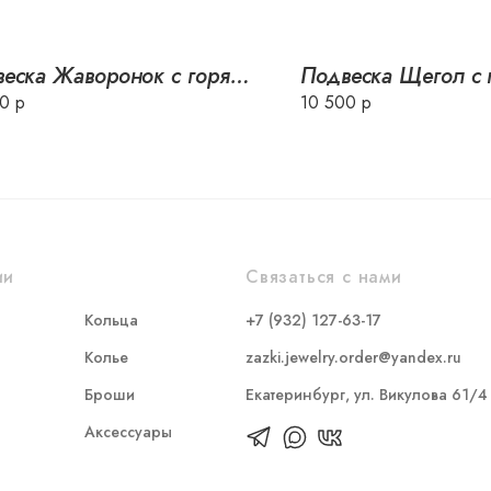
Подвеска Жаворонок с горячей эмалью
0 р
10 500 р
ии
Связаться с нами
Кольца
+7 (932) 127-63-17
Колье
zazki.jewelry.order@yandex.ru
Броши
Екатеринбург, ул. Викулова 61/4
Аксессуары