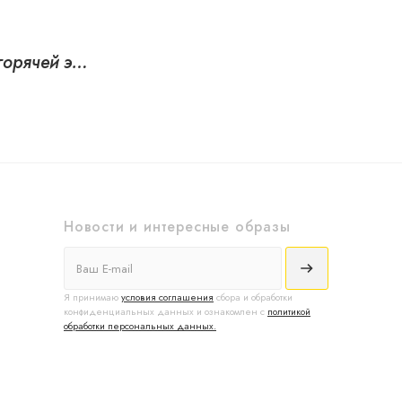
Подвеска Щегол с горячей эмалью
Новости и интересные образы
Я принимаю
условия соглашения
сбора и обработки
конфиденциальных данных и ознакомлен с
политикой
обработки персональных данных.