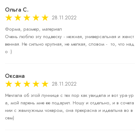
Ольга С.
28.11.2022
Форма, размер, материал

Очень люблю эту подвеску - нежная, универсальная и женст
венная. Не сильно крупная, не мелкая, словом -  то, что над
о :)
Оксана
28.11.2022
Мечтала об этой луннице с тех пор как увидела и вот ура-ур
а, мой парень мне ее подарил. Ношу и отдельно, и в сочета
нии с жемчужным чокером, она прекрасна и идеальна во в
сем) 