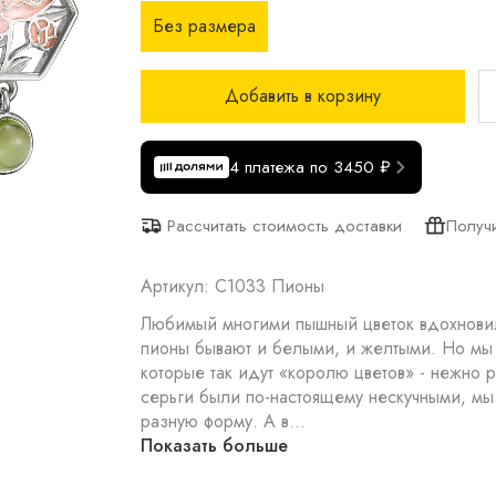
Без размера
Добавить в корзину
4 платежа по 3450 ₽
Получ
Рассчитать стоимость доставки
Артикул: С1033 Пионы
Любимый многими пышный цветок вдохновил 
пионы бывают и белыми, и желтыми. Но мы
которые так идут «королю цветов» - нежно роз
серьги были по-настоящему нескучными, м
разную форму. А в...
Показать больше