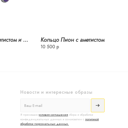
Серьги Ирисы с аметистом и горячей эмалью
Кольцо Пион с аметистом
10 500 р
Новости и интересные образы
Я принимаю
условия соглашения
сбора и обработки
конфиденциальных данных и ознакомлен с
политикой
обработки персональных данных.