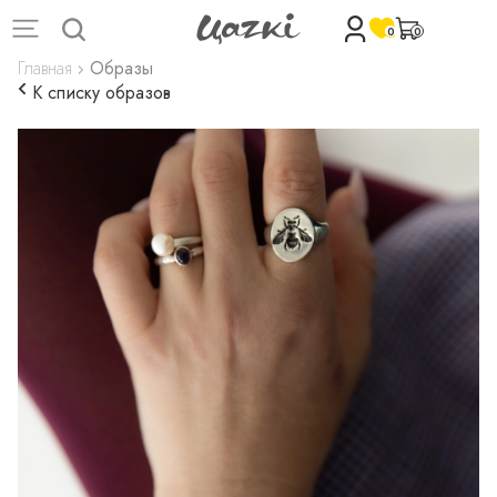
0
0
Главная
Образы
К списку образов