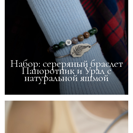
Набор: сереряный браслет
Папоротник и Урал с
натуральной яшмой