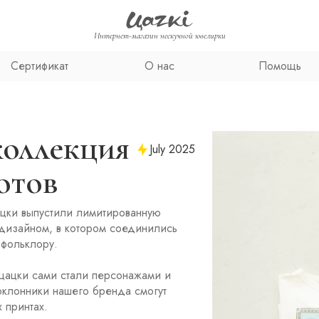
Интернет-магазин нескучной ювелирки
Сертификат
О нас
Помощь
оллекция
July 2025
отов
ацки выпустили лимитированную
 дизайном, в котором соединились
 фольклору.
 цацки сами стали персонажами и
оклонники нашего бренда смогут
 принтах.