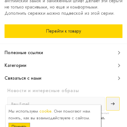
английский замок и заниженный штифт делает эти серьги
не только красивыми, но еще и комфортными.
Дополнить сережки можно подвеской из этой серии.
Перейти к товару
Полезные ссылки
Категории
Связаться с нами
Новости и интересные образы
Мы используем
cookie
. Они помогают нам
Я принимаю
условия соглашения
сбора и обработки конфиденциальных
понять, как вы взаимодействуете с сайтом.
данных и ознакомлен с
политикой обработки персональных данных.
Принять