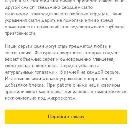
А уже в XIX столетии этот символ приобрел совершенно
другой смысл: «ведьмино сердце» стало
синонимом «заколдованного любовью сердца». Такие
украшения стали дарить на помолвки или во время
романтических признаний, как подтверждение глубокой
привязанности.
Наши серьги сами могут стать предметом любви и
восхищения! Фактурная поверхность, которая создает
эффект объемных серег и одновременно глянцевая,
сверкающая поверхность. Сердца украшены
натуральными топазами - 5 камней на каждой серьге.
Изящные вставки делают украшение интереснее и
добавляют блеска. При работе с ними наши ювелиры
проявили вверх мастерства: миниатюрные камни крепятся
исключительно под микроскопом.
Перейти к товару