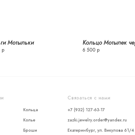
ги Мотыльки
Кольцо Мотылек ч
 р
6 500 р
ии
Связаться с нами
Кольца
+7 (932) 127-63-17
Колье
zazki.jewelry.order@yandex.ru
Броши
Екатеринбург, ул. Викулова 61/4