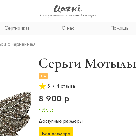
Интернет-магазин нескучной ювелирки
Сертификат
О нас
Помощь
ьки с чернением
Серьги Мотыльк
Хит
5
4 отзыва
8 900 р
Много
Доступные размеры
Без размера