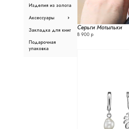
Жесткие браслеты
Броши с камнями
Гривны
Изделия из золота
Звеньевые браслеты
Цепи
Слейв-браслеты
Аксессуары
Серьги Мотыльки
Средства для чистки
Закладка для книг
Футболки
8 900 р
Подарочная
упаковка