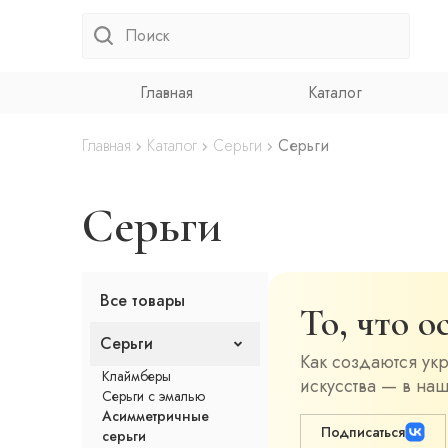
Главная
Каталог
Главная
Каталог
Серьги
Серьги
Серьги
Все товары
То, что 
Серьги
Как создаются ук
Клаймберы
искусства — в наш
Серьги с эмалью
Асимметричные
Подписаться
серьги