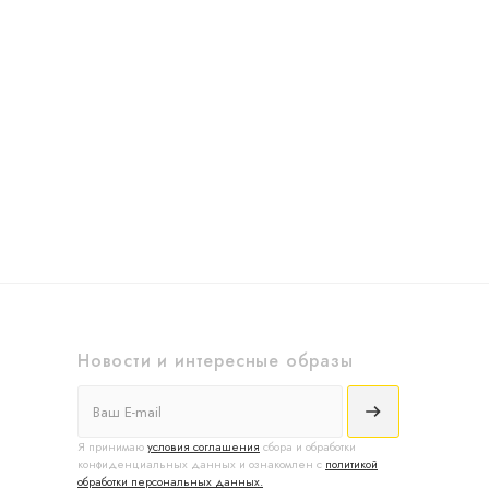
Новости и интересные образы
Я принимаю
условия соглашения
сбора и обработки
конфиденциальных данных и ознакомлен с
политикой
обработки персональных данных.