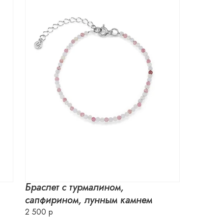
,
Браслет с турмалином,
сапфирином, лунным камнем
2 500 р