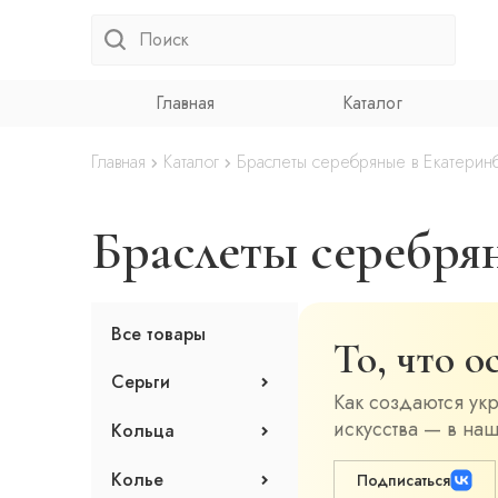
Главная
Каталог
Главная
Каталог
Браслеты серебряные в Екатерин
Браслеты серебря
Все товары
То, что 
Серьги
Как создаются ук
Клаймберы
искусства — в наш
Кольца
Серьги с эмалью
Асимметричные серьги
Кольца с эмалью
Колье
Подписаться
Джекеты
Кольца без вставок