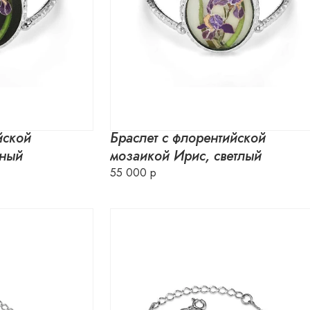
йской
Браслет с флорентийской
мный
мозаикой Ирис, светлый
55 000 р