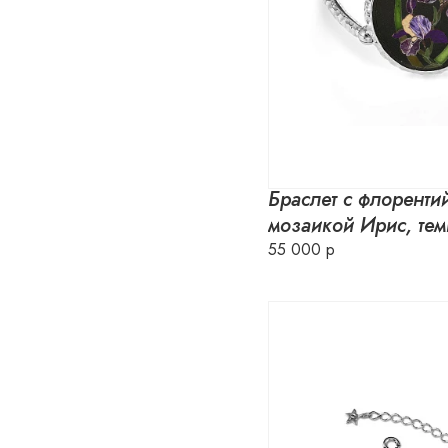
Браслет с флоренти
мозаикой Ирис, те
55 000 р