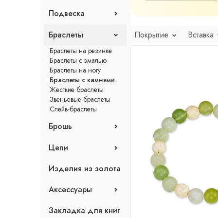
Каффы
Кольца с камнями
Колье без вставок
Подвеска
Моносерьги
Кольца-печатки
Колье с камнями
Пусеты
Фаланговые кольца
Колье-галстук
Подвески с эмалью
Серьги с английским
Браслеты
Покрытие
Вставка
Чокеры
Подвески без вставок
замком
Колье с эмалью
Подвески с камнями
флорентий
турмалин
хризолит,
Браслеты на резинке
Серьги с камнями
Браслеты с эмалью
Серьги-конго
Браслеты на ногу
Серьги-продевки
Браслеты с камнями
Жесткие браслеты
Звеньевые браслеты
Слейв-браслеты
Брошь
Броши с эмалью
Цепи
Броши без вставок
Броши с камнями
Гривны
Изделия из золота
Цепи
Аксессуары
Средства для чистки
Закладка для книг
Футболки