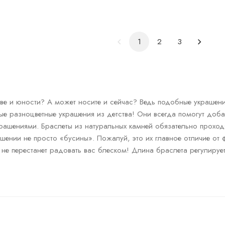
1
2
3
тве и юности? А может носите и сейчас? Ведь подобные украшени
ые разноцветные украшения из детства! Они всегда помогут доба
ашениями. Браслеты из натуральных камней обязательно проходя
ашении не просто «бусины». Пожалуй, это их главное отличие от 
а не перестанет радовать вас блеском! Длина браслета регулируе