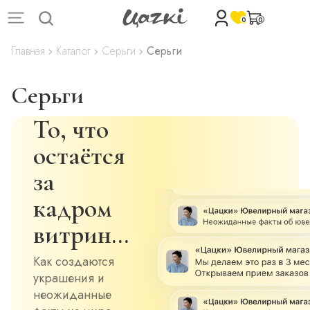
0
0
Главная
Каталог
Серьги
Серьги
Серьги
То, что
остаётся
за
кадром
витрин…
Как создаются
украшения и
неожиданные