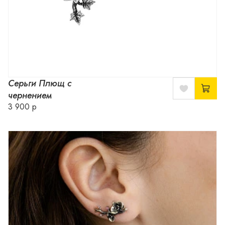
Серьги Плющ с
чернением
3 900 р