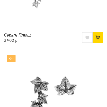
Серьги Плющ
3 900 р
Хит