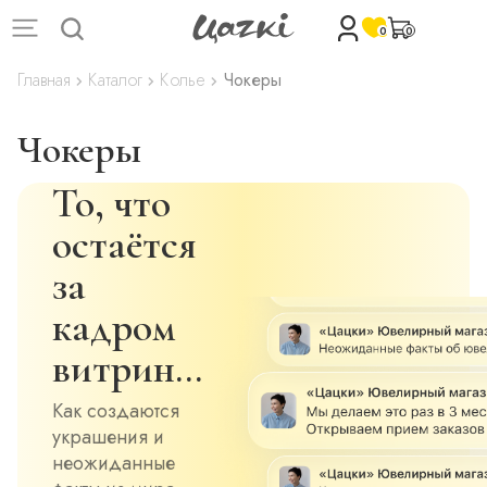
0
0
Главная
Каталог
Колье
Чокеры
Чокеры
То, что
остаётся
за
кадром
витрин…
Как создаются
украшения и
неожиданные