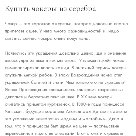
Купить чокеры из серебра
Чокер — это короткое ожерелье, которое довольно плотно
прилегает к шее. У него много разновидностей и, надо
сказать, сейчас чокеры очень популярны.
Появились эти украшения довольно давно. Да и значение
аксессуара из века в век менялось. У племени майя чокер
символизировал власть вождя. В античный период чокеры
служили меткой рабов. В эпоху Возрождения чокер стал
украшением богачей и знати. Чем только его не украшали!
Эпоха Просвещения запомнилась как время откровенных
декольте и бархатных лент на шее. В XIX веке чокеры
считались приметой куртизанок. В 1880-е годы принцесса
Уэльская, будущая королева Александра Датская сделала
это украшение невероятно модным и достойным. Дело в
том, что у принцессы был шрам на шее — последствие
перенесенной в детстве операции. Его-то она и скрывала