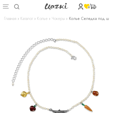
0
0
Главная
Каталог
Колье
Чокеры
Колье Селедка под шу