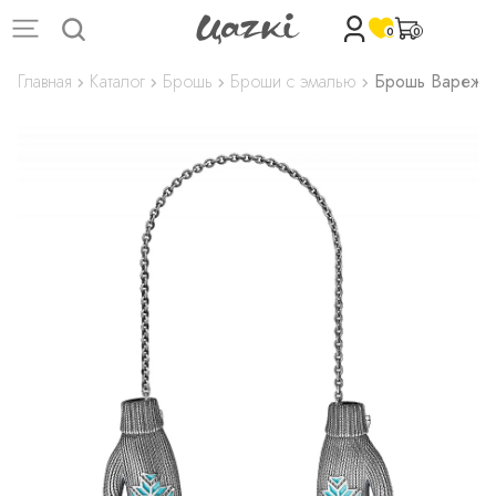
0
0
Главная
Каталог
Брошь
Броши с эмалью
Брошь Варежки