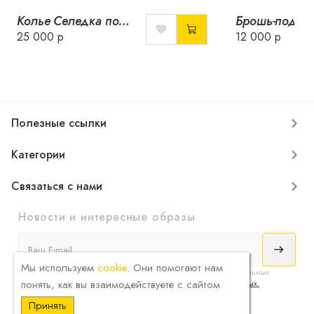
Колье Селедка под шубой
25 000 р
12 000 р
Полезные ссылки
Категории
Связаться с нами
Новости и интересные образы
Мы используем
cookie
. Они помогают нам
Я принимаю
условия соглашения
сбора и обработки конфиденциальных
понять, как вы взаимодействуете с сайтом.
данных и ознакомлен с
политикой обработки персональных данных.
Принять