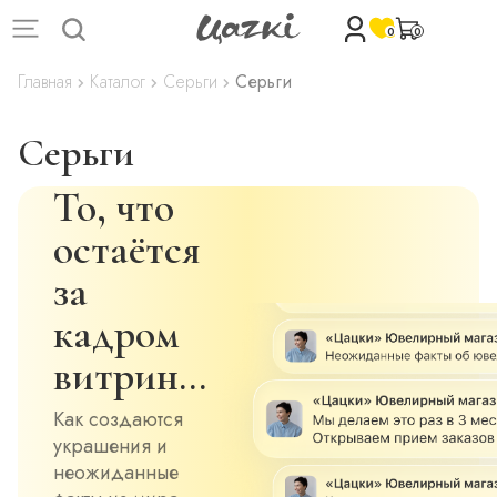
0
0
Главная
Каталог
Серьги
Серьги
Серьги
То, что
остаётся
за
кадром
витрин…
Как создаются
украшения и
неожиданные