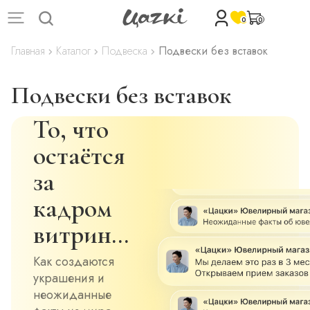
0
0
Главная
Каталог
Подвеска
Подвески без вставок
Подвески без вставок
То, что
остаётся
за
кадром
витрин…
Как создаются
украшения и
неожиданные