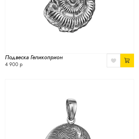
Подвеска Геликоприон
4 900 р