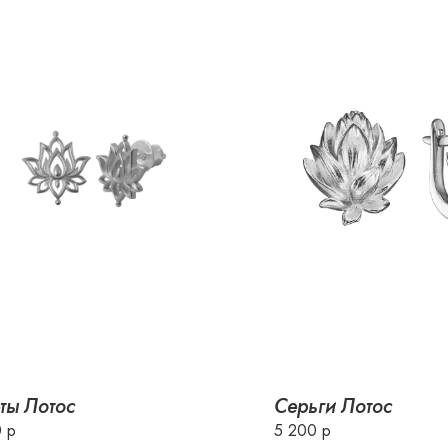
ты Лотос
Серьги Лотос
 р
5 200 р