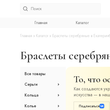
Главная
Каталог
Главная
Каталог
Браслеты серебряные в Екатерин
Браслеты серебря
Все товары
То, что 
Серьги
Как создаются ук
Клаймберы
искусства — в наш
Кольца
Серьги с эмалью
Асимметричные серьги
Кольца с эмалью
Колье
Подписаться
Джекеты
Кольца без вставок