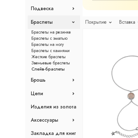
Каффы
Кольца с камнями
Колье без вставок
Подвеска
Моносерьги
Кольца-печатки
Колье с камнями
Пусеты
Фаланговые кольца
Колье-галстук
Подвески с эмалью
Серьги с английским
Браслеты
Покрытие
Вставка
Чокеры
Подвески без вставок
замком
Колье с эмалью
Подвески с камнями
Браслеты на резинке
Серьги с камнями
Браслеты с эмалью
Серьги-конго
Браслеты на ногу
Серьги-продевки
Браслеты с камнями
Жесткие браслеты
Звеньевые браслеты
Слейв-браслеты
Брошь
Броши с эмалью
Цепи
Броши без вставок
Броши с камнями
Гривны
Изделия из золота
Цепи
Аксессуары
Средства для чистки
Закладка для книг
Футболки