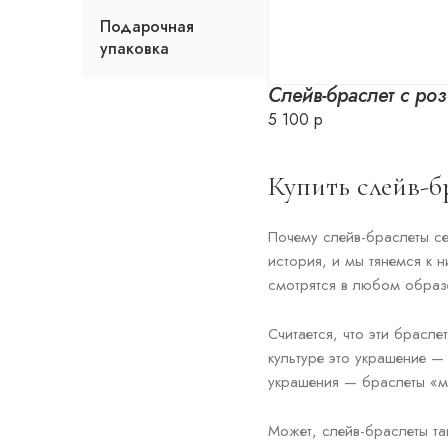
Подарочная
упаковка
Слейв-браслет с ро
5 100 р
Купить слейв-б
Почему слейв-браслеты се
история, и мы тянемся к 
смотрятся в любом образ
Считается, что эти брасл
культуре это украшение —
украшения — браслеты «м
Может, слейв-браслеты та