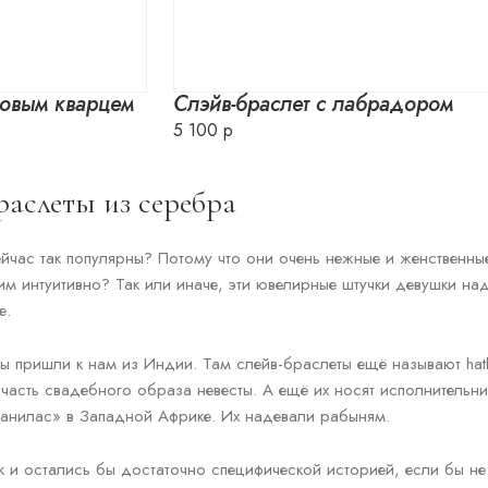
зовым кварцем
Слэйв-браслет с лабрадором
5 100 р
раслеты из серебра
йчас так популярны? Потому что они очень нежные и женственные
ним интуитивно? Так или иначе, эти ювелирные штучки девушки на
е.
еты пришли к нам из Индии. Там слейв-браслеты ещё называют hat
 часть свадебного образа невесты. А ещё их носят исполнительни
анилас» в Западной Африке. Их надевали рабыням.
к и остались бы достаточно специфической историей, если бы не