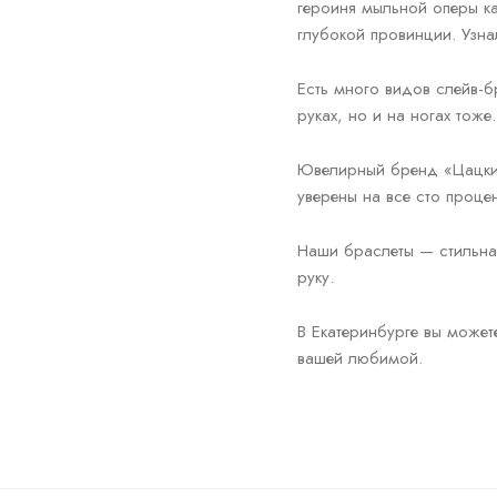
героиня мыльной оперы ка
глубокой провинции. Узна
Есть много видов слейв-б
руках, но и на ногах тоже.
Ювелирный бренд «Цацки»
уверены на все сто проц
Наши браслеты — стильная
руку.
В Екатеринбурге вы можете
вашей любимой.