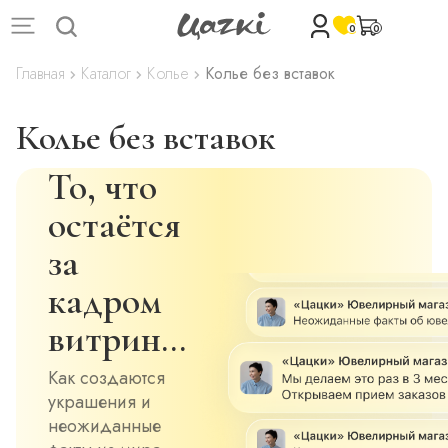
0
0
Главная
Каталог
Колье
Колье без вставок
Колье без вставок
То, что
остаётся
за
кадром
витрин…
Как создаются
украшения и
неожиданные