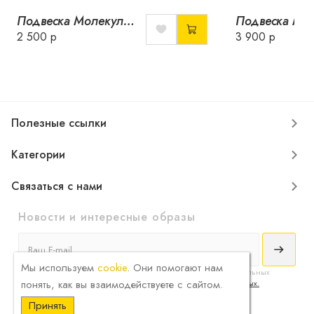
Подвеска Молекула Дофамина
2 500 р
3 900 р
Полезные ссылки
Категории
Связаться с нами
Новости и интересные образы
Мы используем
cookie
. Они помогают нам
Я принимаю
условия соглашения
сбора и обработки конфиденциальных
понять, как вы взаимодействуете с сайтом.
данных и ознакомлен с
политикой обработки персональных данных.
Принять