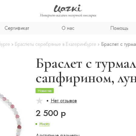
Интернет-магазин нескучной ювелирки
Сертификат
О нас
Помощь
бурге
Браслеты серебряные в Екатеринбурге
Браслет с турм
Браслет с турма
сапфирином, лу
Новинка
Нет отзывов
2 500 р
Много
Доступные размеры