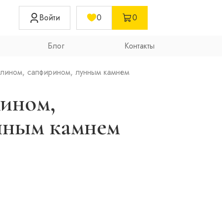
Войти
0
0
Блог
Контакты
алином, сапфирином, лунным камнем
лином,
нным камнем