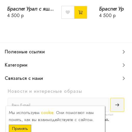
Браслет Урал с яшмой зеленой
4 500 р
4 500 р
Полезные ссылки
Категории
Связаться с нами
Новости и интересные образы
Мы используем
cookie
. Они помогают нам
Я принимаю
условия соглашения
сбора и обработки конфиденциальных
понять, как вы взаимодействуете с сайтом.
данных и ознакомлен с
политикой обработки персональных данных.
Принять