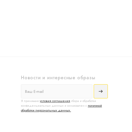
Новости и интересные образы
Я принимаю
условия соглашения
сбора и обработки
конфиденциальных данных и ознакомлен с
политикой
обработки персональных данных.