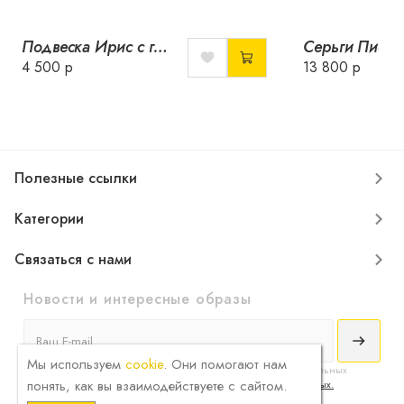
Подвеска Ирис с горячей эмалью
4 500 р
13 800 р
Полезные ссылки
Категории
Связаться с нами
Новости и интересные образы
Мы используем
cookie
. Они помогают нам
Я принимаю
условия соглашения
сбора и обработки конфиденциальных
понять, как вы взаимодействуете с сайтом.
данных и ознакомлен с
политикой обработки персональных данных.